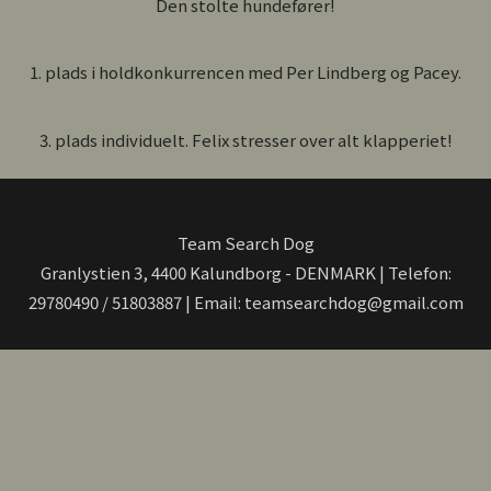
Den stolte hundefører!
1. plads i holdkonkurrencen med Per Lindberg og Pacey.
3. plads individuelt. Felix stresser over alt klapperiet!
Team Search Dog
Granlystien 3, 4400 Kalundborg - DENMARK | Telefon:
29780490 / 51803887 | Email: teamsearchdog@gmail.com