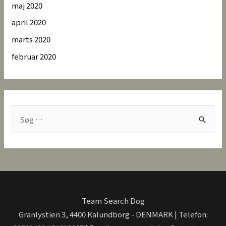
maj 2020
april 2020
marts 2020
februar 2020
S
ø
g
e
f
t
Team Search Dog
e
Granlystien 3, 4400 Kalundborg - DENMARK | Telefon: