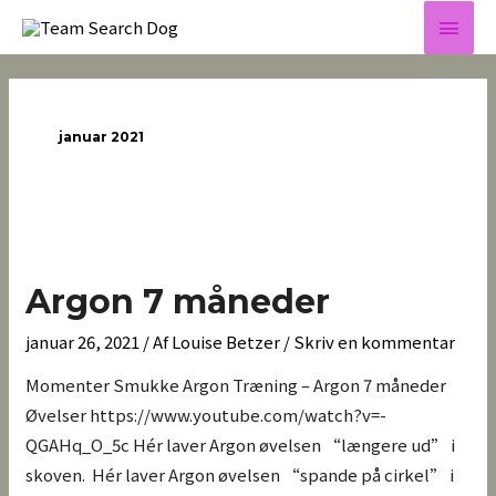
Gå
Hov
til
indholdet
januar 2021
Argon
7
Argon 7 måneder
måneder
januar 26, 2021
/ Af
Louise Betzer
/
Skriv en kommentar
Momenter Smukke Argon Træning – Argon 7 måneder
Øvelser https://www.youtube.com/watch?v=-
QGAHq_O_5c Hér laver Argon øvelsen “længere ud” i
skoven. Hér laver Argon øvelsen “spande på cirkel” i