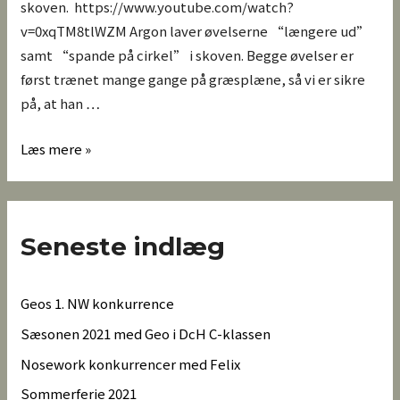
skoven. https://www.youtube.com/watch?
v=0xqTM8tlWZM Argon laver øvelserne “længere ud”
samt “spande på cirkel” i skoven. Begge øvelser er
først trænet mange gange på græsplæne, så vi er sikre
på, at han …
Læs mere »
Seneste indlæg
Geos 1. NW konkurrence
Sæsonen 2021 med Geo i DcH C-klassen
Nosework konkurrencer med Felix
Sommerferie 2021