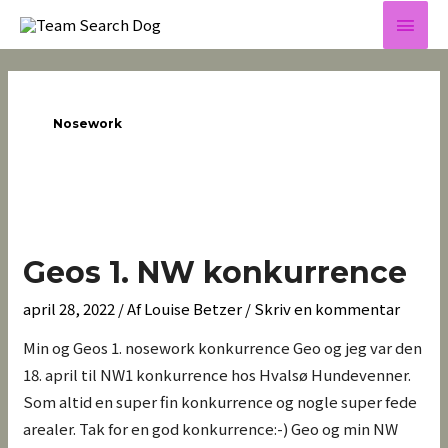
Gå
Hov
til
indholdet
Nosework
Geos
1.
Geos 1. NW konkurrence
NW
konkurrence
april 28, 2022
/ Af
Louise Betzer
/
Skriv en kommentar
Min og Geos 1. nosework konkurrence Geo og jeg var den
18. april til NW1 konkurrence hos Hvalsø Hundevenner.
Som altid en super fin konkurrence og nogle super fede
arealer. Tak for en god konkurrence:-) Geo og min NW