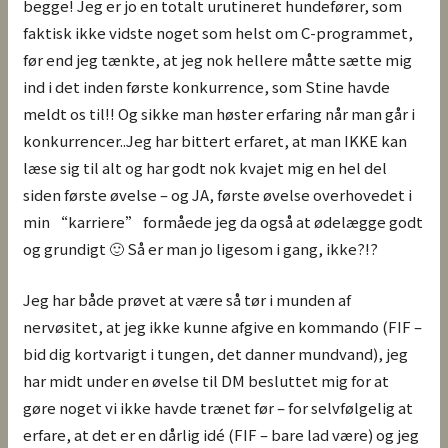
begge! Jeg er jo en totalt urutineret hundefører, som
faktisk ikke vidste noget som helst om C-programmet,
før end jeg tænkte, at jeg nok hellere måtte sætte mig
ind i det inden første konkurrence, som Stine havde
meldt os til!! Og sikke man høster erfaring når man går i
konkurrencer..Jeg har bittert erfaret, at man IKKE kan
læse sig til alt og har godt nok kvajet mig en hel del
siden første øvelse – og JA, første øvelse overhovedet i
min “karriere” formåede jeg da også at ødelægge godt
og grundigt 🙂 Så er man jo ligesom i gang, ikke?!?
Jeg har både prøvet at være så tør i munden af
nervøsitet, at jeg ikke kunne afgive en kommando (FIF –
bid dig kortvarigt i tungen, det danner mundvand), jeg
har midt under en øvelse til DM besluttet mig for at
gøre noget vi ikke havde trænet før – for selvfølgelig at
erfare, at det er en dårlig idé (FIF – bare lad være) og jeg