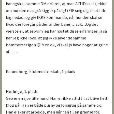
har også til samme DM erfaret, at man ALTID skal tjekke
om hunden nu også kigger på dig! (FIF snig dig til et lille
kig nedad, og giv IKKE kommando, når hunden skal se
hvad der foregår på den anden bane)…suk…Og det
værste er, at selvom jeg har høstet disse erfaringer, ja så
kan jeg ikke love, at jeg ikke laver de samme
bommerter igen 😉 Men ok, vi skal jo have noget at grine
af…….
Kalundborg, klubmesterskab, 1. plads
Herfølge, 1. plads
Geo er en sjov lille hund. Han er ikke altid til at blive helt
klog på! Han er både pushy og forsigtig på samme tid.
Han elsker at arbejde, men når han til en grænse for,