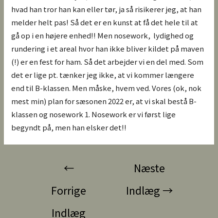
hvad han tror han kan eller tør, ja så risikerer jeg, at han
melder helt pas! Så det er en kunst at få det hele til at
gå op i en højere enhed!! Men nosework, lydighed og
rundering i et areal hvor han ikke bliver kildet på maven
(!) er en fest for ham. Så det arbejder vi en del med. Som
det er lige pt. tænker jeg ikke, at vi kommer længere
end til B-klassen. Men måske, hvem ved. Vores (ok, nok
mest min) plan for sæsonen 2022 er, at vi skal bestå B-
klassen og nosework 1. Nosework er vi først lige
begyndt på, men han elsker det!!
←
Næste
Forrige
Indlæg
→
Indlæg