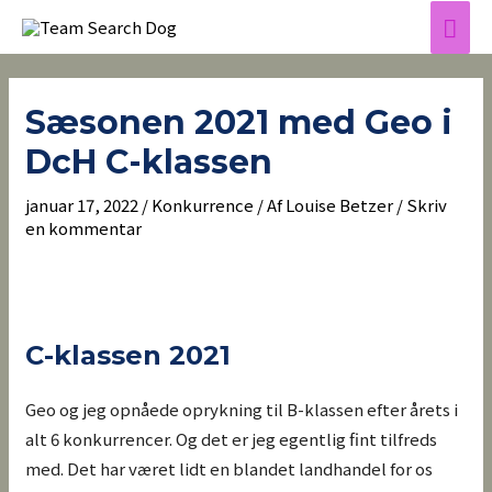
Gå
Hov
til
Indlægsnavigation
indholdet
Sæsonen 2021 med Geo i
DcH C-klassen
januar 17, 2022
/
Konkurrence
/ Af
Louise Betzer
/
Skriv
en kommentar
C-klassen 2021
Geo og jeg opnåede oprykning til B-klassen efter årets i
alt 6 konkurrencer. Og det er jeg egentlig fint tilfreds
med. Det har været lidt en blandet landhandel for os