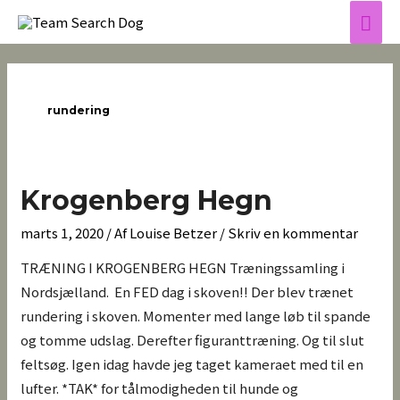
Gå
Hov
til
indholdet
rundering
Krogenberg
Krogenberg Hegn
Hegn
marts 1, 2020
/ Af
Louise Betzer
/
Skriv en kommentar
TRÆNING I KROGENBERG HEGN Træningssamling i
Nordsjælland. En FED dag i skoven!! Der blev trænet
rundering i skoven. Momenter med lange løb til spande
og tomme udslag. Derefter figuranttræning. Og til slut
feltsøg. Igen idag havde jeg taget kameraet med til en
lufter. *TAK* for tålmodigheden til hunde og