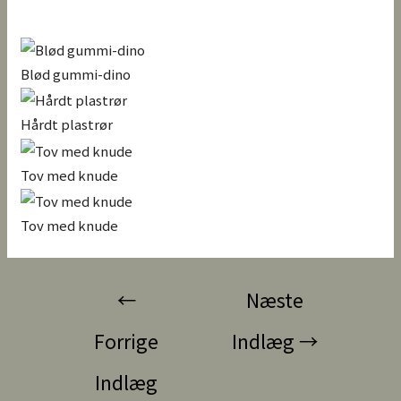
Blød gummi-dino
Hårdt plastrør
Tov med knude
Tov med knude
←
Næste
Forrige
Indlæg
→
Indlæg