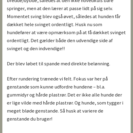
bredde/dybde, således at den ikke hovedkuls bare
springer, men at den lærer at passe lidt på sig selv.
Momentet sving blev også øvet, således at hunden får
dækket hele svinget ordentligt. Husk nu som
hundefører at være opmærksom på at få dækket svinget
ordentligt. Det gælder både den udvendige side af
svinget og den indvendige!!
Der blev løbet til spande med direkte belønning.
Efter rundering trænede vi felt. Fokus var her på
genstande som kunne udfordre hundene – bl.a.
gummidyr og hårde plastrør. Det er ikke alle hunde der
er lige vilde med hårde plastrør. Og hunde, som tygger i
meget bløde genstande. Så husk at variere de
genstande du bruger!