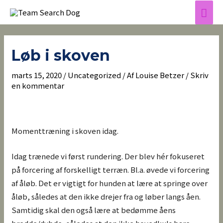
Gå
Hov
til
Indlægsnavigation
indholdet
Løb i skoven
marts 15, 2020
/
Uncategorized
/ Af
Louise Betzer
/
Skriv
en kommentar
Momenttræning i skoven idag.
Idag trænede vi først rundering. Der blev hér fokuseret
på forcering af forskelligt terræn. Bl.a. øvede vi forcering
af åløb. Det er vigtigt for hunden at lære at springe over
åløb, således at den ikke drejer fra og løber langs åen.
Samtidig skal den også lære at bedømme åens